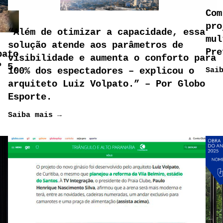
Com
pro
“Além de otimizar a capacidade, essa
mul
solução atende aos parâmetros de
Pre
pato
visibilidade e aumenta o conforto para
º 5,
Sai
100% dos espectadores – explicou o
arquiteto Luiz Volpato.” – Por Globo
Esporte.
Saiba mais →