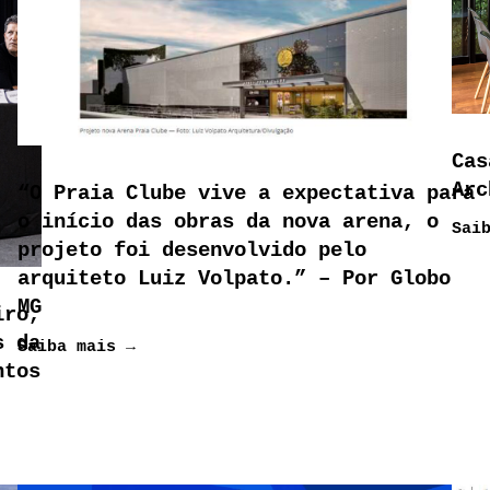
Cas
Arc
“O Praia Clube vive a expectativa para
o início das obras da nova arena, o
Sai
projeto foi desenvolvido pelo
arquiteto Luiz Volpato.” – Por Globo
MG
iro,
s da
Saiba mais →
ntos