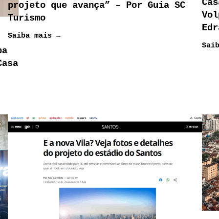
Cas
projeto que avança” – Por Guia SC
Vol
Turismo
Edr
Saiba mais →
Sai
ba
Casa